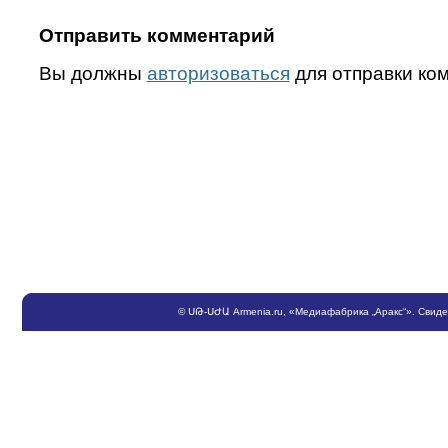
Отправить комментарий
Вы должны
авторизоваться
для отправки ко
©
ՍԹ
-
ՍԺԱ
Armenia.ru
, «Медиафабрика „Аракс“». Свид