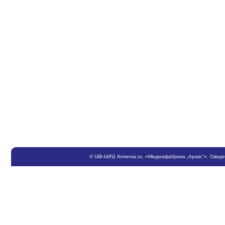
©
ՍԹ
-
ՍԺԱ
Armenia.ru
, «Медиафабрика „Аракс“». Свид