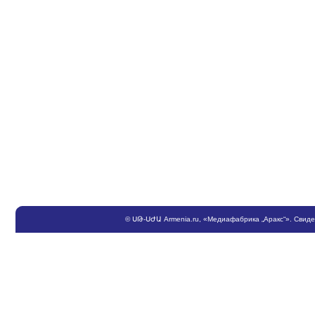
©
ՍԹ
-
ՍԺԱ
Armenia.ru
, «Медиафабрика „Аракс“». Свид