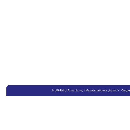
©
ՍԹ
-
ՍԺԱ
Armenia.ru
, «Медиафабрика „Аракс“». Свид