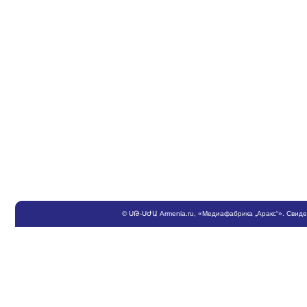
©
ՍԹ
-
ՍԺԱ
Armenia.ru
, «Медиафабрика „Аракс“». Свид