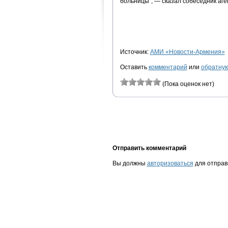
больницы", — сказал собеседник аге
Источник:
АМИ «Новости-Армения»
Оставить
комментарий
или
обратную
(Пока оценок нет)
Отправить комментарий
Вы должны
авторизоваться
для отправ