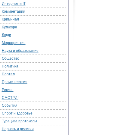
Интернет и IT
Комментарии
Криминал
Культура
Люди
Мероприятия
Наука и образование
Общество
Политика
Портал
Происшествия
Регион
СМОТРИ!
События
Спорт и здоровье
Турецкие протоколы
Церковь и религия