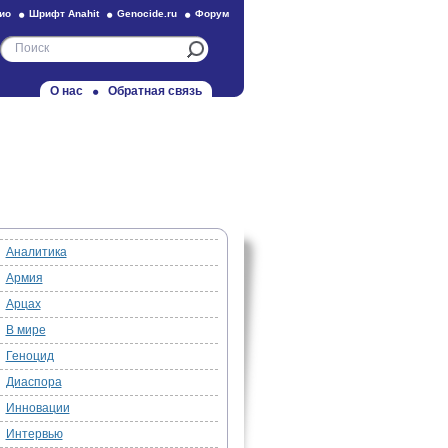
ио
Шрифт Anahit
Genocide.ru
Форум
О нас
Обратная связь
Аналитика
Армия
Арцах
В мире
Геноцид
Диаспора
Инновации
Интервью