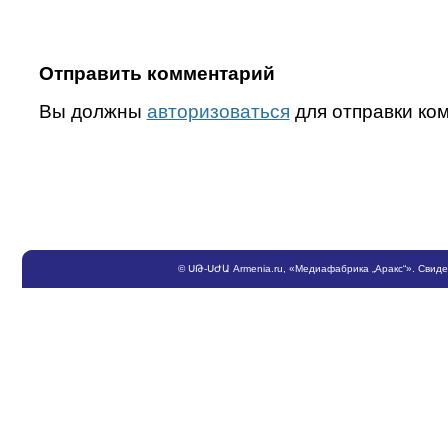
Отправить комментарий
Вы должны
авторизоваться
для отправки ко
©
ՍԹ
-
ՍԺԱ
Armenia.ru
, «Медиафабрика „Аракс“». Свид