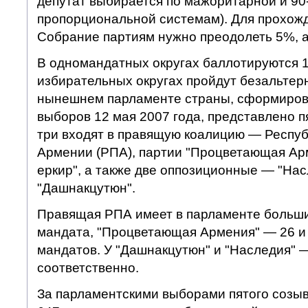
депутат выбирается по мажоритарной и 90-
пропорциональной системам). Для прохож
Собрание партиям нужно преодолеть 5%, а
В одномандатных округах баллотируются 1
избирательных округах пройдут безальтер
нынешнем парламенте страны, сформиров
выборов 12 мая 2007 года, представлено п
три входят в правящую коалицию — Респуб
Армении (РПА), партии "Процветающая Ар
еркир", а также две оппозиционные — "Нас
"Дашнакцутюн".
Правящая РПА имеет в парламенте больши
мандата, "Процветающая Армения" — 26 и
мандатов. У "Дашнакцутюн" и "Наследия" —
соответственно.
За парламентскими выборами пятого созыв