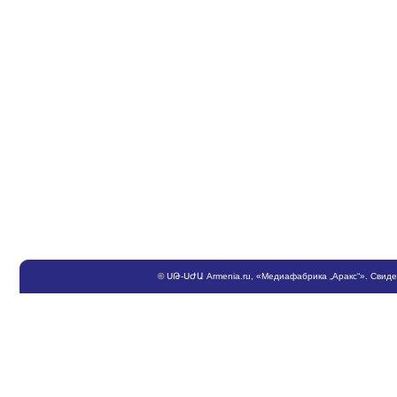
©
ՍԹ
-
ՍԺԱ
Armenia.ru
, «Медиафабрика „Аракс“». Свид