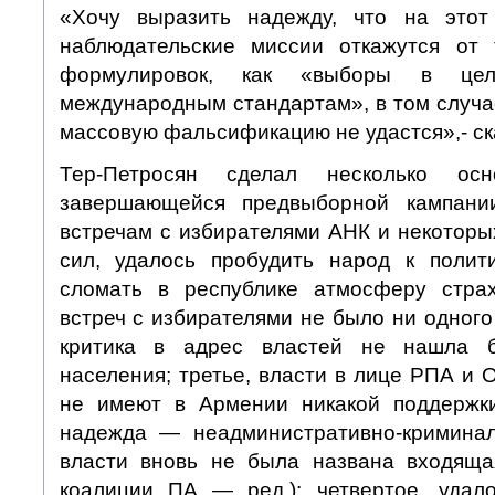
«Хочу выразить надежду, что на это
наблюдательские миссии откажутся от 
формулировок, как «выборы в цело
международным стандартам», в том случа
массовую фальсификацию не удастся»,- ск
Тер-Петросян сделал несколько ос
завершающейся предвыборной кампании
встречам с избирателями АНК и некоторы
сил, удалось пробудить народ к полит
сломать в республике атмосферу страх
встреч с избирателями не было ни одного 
критика в адрес властей не нашла 
населения; третье, власти в лице РПА и 
не имеют в Армении никакой поддержки
надежда — неадминистративно-криминал
власти вновь не была названа входяща
коалиции ПА — ред.); четвертое, удал