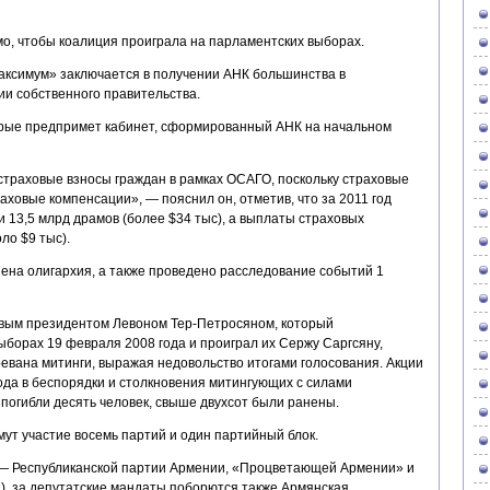
мо, чтобы коалиция проиграла на парламентских выборах.
ксимум» заключается в получении АНК большинства в
и собственного правительства.
торые предпримет кабинет, сформированный АНК на начальном
страховые взносы граждан в рамках ОСАГО, поскольку страховые
ховые компенсации», — пояснил он, отметив, что за 2011 год
 13,5 млрд драмов (более $34 тыс), а выплаты страховых
ло $9 тыс).
нена олигархия, а также проведено расследование событий 1
рвым президентом Левоном Тер-Петросяном, который
борах 19 февраля 2008 года и проиграл их Сержу Саргсяну,
евана митинги, выражая недовольство итогами голосования. Акции
ода в беспорядки и столкновения митингующих с силами
 погибли десять человек, свыше двухсот были ранены.
ут участие восемь партий и один партийный блок.
— Республиканской партии Армении, «Процветающей Армении» и
), за депутатские мандаты поборются также Армянская