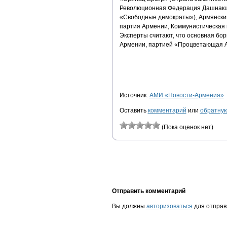
Революционная Федерация Дашнакцу
«Свободные демократы»), Армянский
партия Армении, Коммунистическая
Эксперты считают, что основная бо
Армении, партией «Процветающая 
Источник:
АМИ «Новости-Армения»
Оставить
комментарий
или
обратную
(Пока оценок нет)
Отправить комментарий
Вы должны
авторизоваться
для отправ