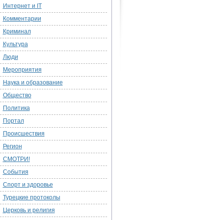
Интернет и IT
Комментарии
Криминал
Культура
Люди
Мероприятия
Наука и образование
Общество
Политика
Портал
Происшествия
Регион
СМОТРИ!
События
Спорт и здоровье
Турецкие протоколы
Церковь и религия