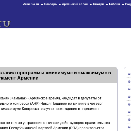
Armenia.ru
Словарь
Армянский салон
Смотри
Библия
Рад
ставил программы «минимум» и «максимум» в
рламент Армении
какан Жаманак» (Армянское время), кандидат в депутаты от
льного конгресса (АНК) Никол Пашинян на митинге в четверг
«максимум» Конгресса в случае прохождения в парламент
я не только устранение от власти действующего правительства
ания Республиканской партией Армении (РПА) правительства