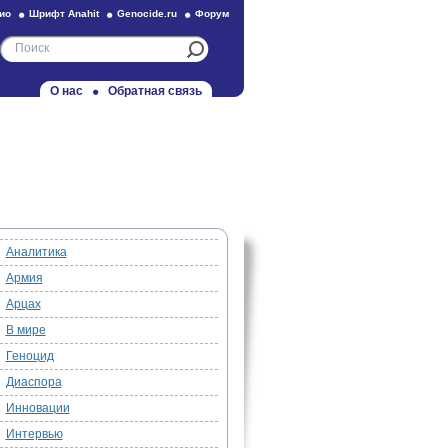
ио
Шрифт Anahit
Genocide.ru
Форум
О нас
Обратная связь
Аналитика
Армия
Арцах
В мире
Геноцид
Диаспора
Инновации
Интервью