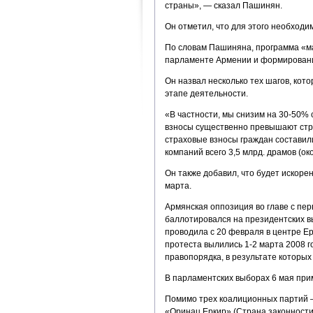
страны», — сказал Пашинян.
Он отметил, что для этого необходи
По словам Пашиняна, программа «ма
парламенте Армении и формировани
Он назвал несколько тех шагов, ко
этапе деятельности.
«В частности, мы снизим на 30-50% 
взносы существенно превышают стра
страховые взносы граждан составили
компаний всего 3,5 млрд. драмов (око
Он также добавил, что будет искоре
марта.
Армянская оппозиция во главе с пе
баллотировался на президентских вы
проводила с 20 февраля в центре Ер
протеста вылились 1-2 марта 2008 г
правопорядка, в результате которых
В парламентских выборах 6 мая прим
Помимо трех коалиционных партий 
«Оринац Еркир» (Страна законности