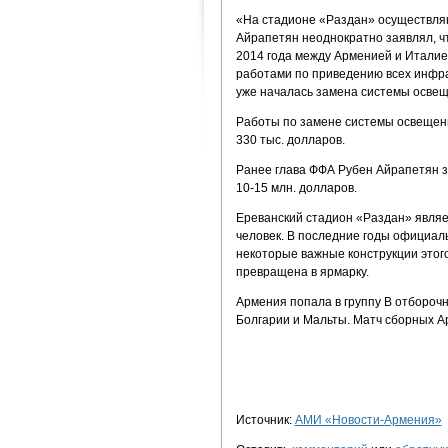
«На стадионе «Раздан» осуществл
Айрапетян неоднократно заявлял, чт
2014 года между Арменией и Италией
работами по приведению всех инфра
уже началась замена системы освещ
Работы по замене системы освещения
330 тыс. долларов.
Ранее глава ФФА Рубен Айрапетян з
10-15 млн. долларов.
Ереванский стадион «Раздан» являе
человек. В последние годы официал
некоторые важные конструкции этого
превращена в ярмарку.
Армения попала в группу B отборочн
Болгарии и Мальты. Матч сборных Ар
Источник:
АМИ «Новости-Армения»