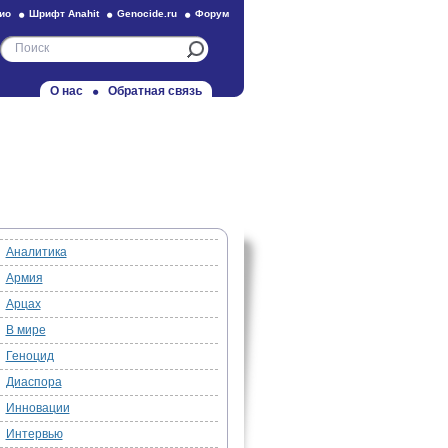
ио
Шрифт Anahit
Genocide.ru
Форум
О нас
Обратная связь
Аналитика
Армия
Арцах
В мире
Геноцид
Диаспора
Инновации
Интервью