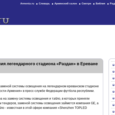
Armenia.ru
Словарь
Армянский салон
Смотри
Библия
Рад
я легендарного стадиона «Раздан» в Ереване
я заменой системы освещения на легендарном ереванском стадионе
ости-Армения» в пресс-службе Федерации футбола республики.
а на замену системы освещения и табло, в которых приняли
ам тендеров, заменой системы освещения займется компания GE, а
бло - известная в этой сфере компания «Shenzhen TOPLED