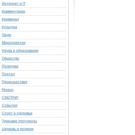
Интернет и IT
Комментарии
Криминал
Культура
Люди
Мероприятия
Наука и образование
Общество
Политика
Портал
Происшествия
Регион
СМОТРИ!
События
Спорт и здоровье
Турецкие протоколы
Церковь и религия