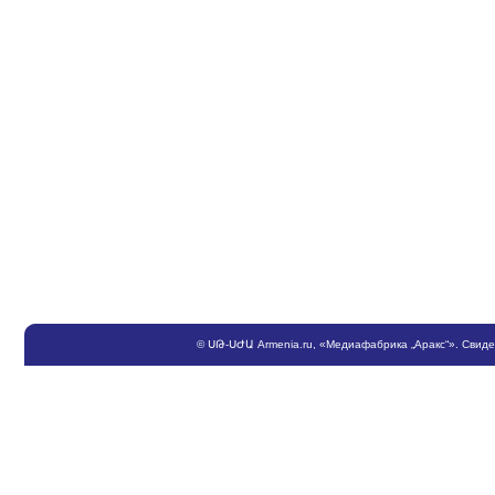
©
ՍԹ
-
ՍԺԱ
Armenia.ru
, «Медиафабрика „Аракс“». Свид