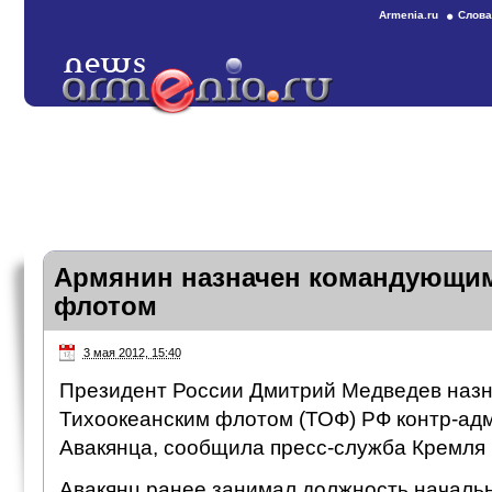
Armenia.ru
Слова
Армянин назначен командующим
флотом
3 мая 2012, 15:40
Президент России Дмитрий Медведев наз
Тихоокеанским флотом (ТОФ) РФ контр-ад
Авакянца, сообщила пресс-служба Кремля в
Авакянц ранее занимал должность началь