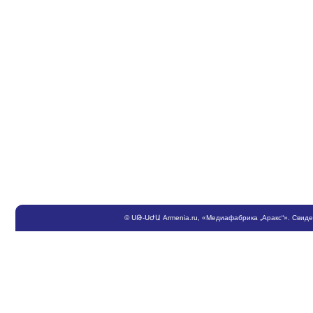
©
ՍԹ
-
ՍԺԱ
Armenia.ru
, «Медиафабрика „Аракс“». Свид