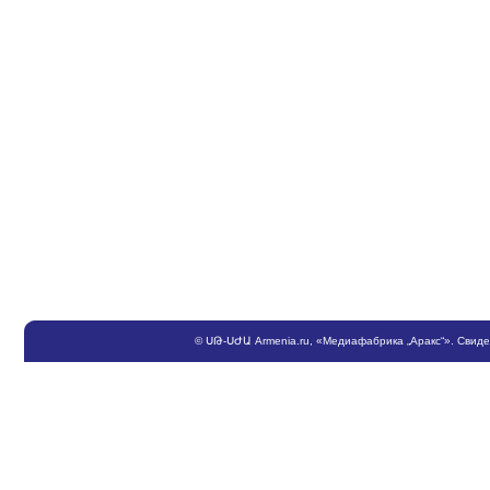
©
ՍԹ
-
ՍԺԱ
Armenia.ru
, «Медиафабрика „Аракс“». Свид