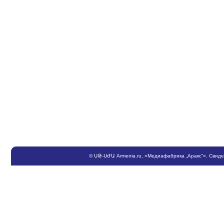
©
ՍԹ
-
ՍԺԱ
Armenia.ru
, «Медиафабрика „Аракс“». Свид