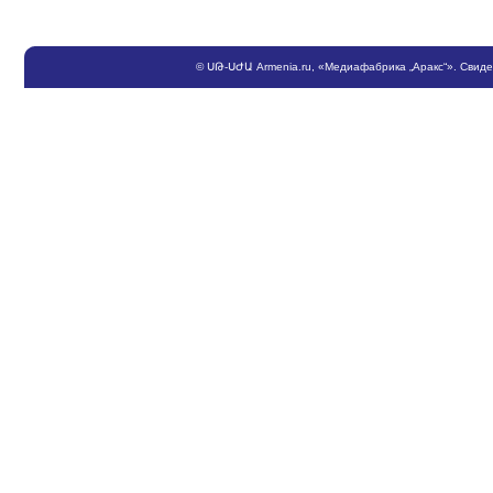
©
ՍԹ
-
ՍԺԱ
Armenia.ru
, «Медиафабрика „Аракс“». Свид