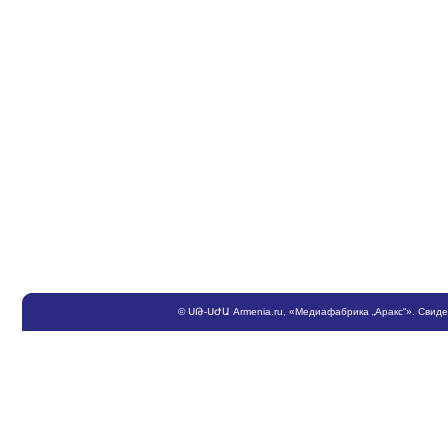
©
ՍԹ
-
ՍԺԱ
Armenia.ru
, «Медиафабрика „Аракс“». Свид