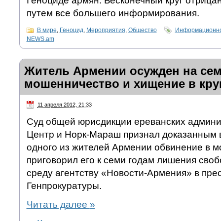
Геноциде армян. Бесконечный круг отрица
путем все большего информирования.
В мире
,
Геноцид
,
Мероприятия
,
Общество
Информационно-
NEWS.am
Житель Армении осужден на сем
мошенничество и хищение в кру
11 апреля 2012, 21:33
Суд общей юрисдикции ереванских админ
Центр и Норк-Мараш признал доказанным 
одного из жителей Армении обвинение в 
приговорил его к семи годам лишения сво
среду агентству «Новости-Армения» в пре
Генпрокуратуры.
Читать далее
»