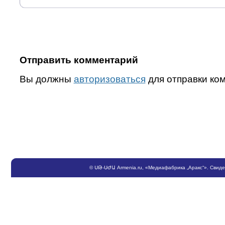
Отправить комментарий
Вы должны
авторизоваться
для отправки ко
©
ՍԹ
-
ՍԺԱ
Armenia.ru
, «Медиафабрика „Аракс“». Свид