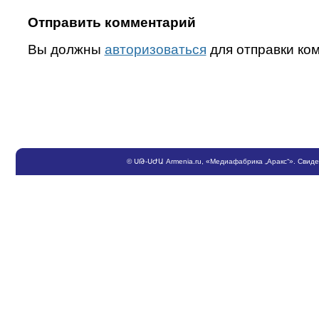
Отправить комментарий
Вы должны
авторизоваться
для отправки ко
©
ՍԹ
-
ՍԺԱ
Armenia.ru
, «Медиафабрика „Аракс“». Свид