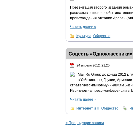
Презентация второго издания романа 
рассказывающего о событиях геноци
происхождения Антонии Арслан (Anto
Читать далее
»
Культура
,
Общество
Соцсеть «Одноклассники»
24 апреля 2012, 21:25
Mail.Ru Group до конца 2012 г.
в Узбекистане, Грузии, Армении
стратегическим коммуникациям биз
Изряднов на пресс-конференции в Т
Читать далее
»
Интернет и IT
,
Общество
И
«
Предыдущие записи