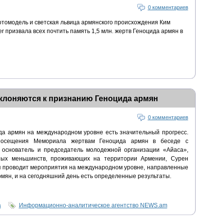
0 комментариев
отомодель и светская львица армянского происхождения Ким
er призвала всех почтить память 1,5 млн. жертв Геноцида армян в
клоняются к признанию Геноцида армян
0 комментариев
да армян на международном уровне есть значительный прогресс.
осещения Мемориала жертвам Геноцида армян в беседе с
основатель и председатель молодежной организации «Айаса»,
ых меньшинств, проживающих на территории Армении, Сурен
ия проводит мероприятия на международном уровне, направленные
рмян, и на сегодняшний день есть определенные результаты.
а
Информационно-аналитическое агентство NEWS.am