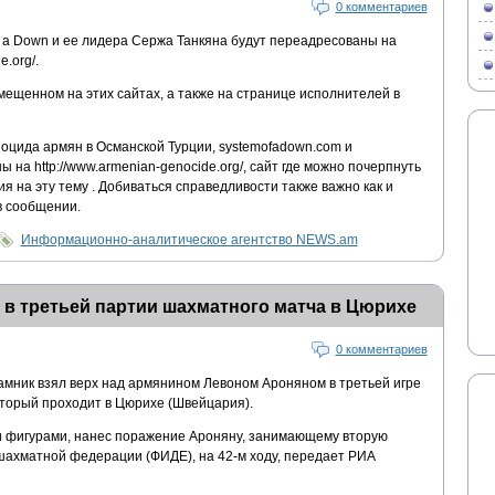
0 комментариев
f a Down и ее лидера Сержа Танкяна будут переадресованы на
e.org/.
мещенном на этих сайтах, а также на странице исполнителей в
ноцида армян в Османской Турции, systemofadown.com и
ы на http://www.armenian-genocide.org/, сайт где можно почерпнуть
я на эту тему . Добиваться справедливости также важно как и
в сообщении.
Информационно-аналитическое агентство NEWS.am
в третьей партии шахматного матча в Цюрихе
0 комментариев
мник взял верх над армянином Левоном Ароняном в третьей игре
оторый проходит в Цюрихе (Швейцария).
и фигурами, нанес поражение Ароняну, занимающему вторую
шахматной федерации (ФИДЕ), на 42-м ходу, передает РИА