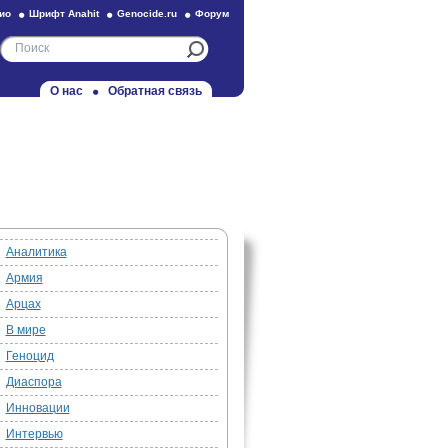
ио
Шрифт Anahit
Genocide.ru
Форум
О нас
Обратная связь
Аналитика
Армия
Арцах
В мире
Геноцид
Диаспора
Инновации
Интервью