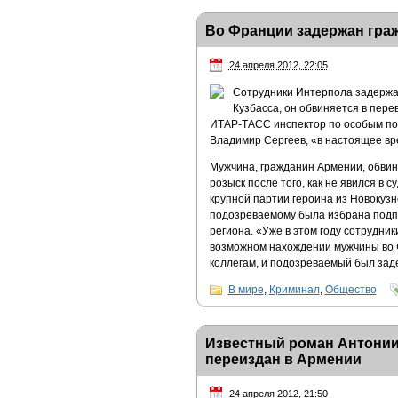
Во Франции задержан гра
24 апреля 2012, 22:05
Сотрудники Интерпола задержал
Кузбасса, он обвиняется в пере
ИТАР-ТАСС инспектор по особым по
Владимир Сергеев, «в настоящее вр
Мужчина, гражданин Армении, обвин
розыск после того, как не явился в 
крупной партии героина из Новокуз
подозреваемому была избрана подпи
региона. «Уже в этом году сотрудн
возможном нахождении мужчины во 
коллегам, и подозреваемый был зад
В мире
,
Криминал
,
Общество
Известный роман Антонии
переиздан в Армении
24 апреля 2012, 21:50