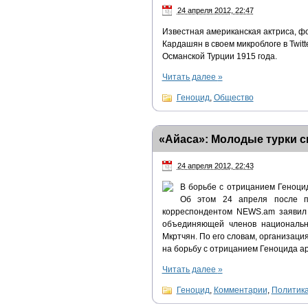
24 апреля 2012, 22:47
Известная американская актриса, ф
Кардашян в своем микроблоге в Twitt
Османской Турции 1915 года.
Читать далее
»
Геноцид
,
Общество
«Айаса»: Молодые турки с
24 апреля 2012, 22:43
В борьбе с отрицанием Геноци
Об этом 24 апреля после п
корреспондентом NEWS.am заявил 
объединяющей членов национальн
Мкртчян. По его словам, организац
на борьбу с отрицанием Геноцида а
Читать далее
»
Геноцид
,
Комментарии
,
Политик