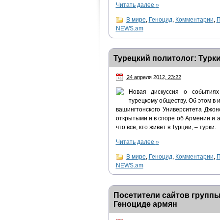
Читать далее
»
В мире
,
Геноцид
,
Комментарии
,
П
NEWS.am
Турецкий политолог: Турк
24 апреля 2012, 23:22
Новая дискуссия о событиях
турецкому обществу. Об этом в
вашингтонского Университета Джон
открытыми и в споре об Армении и 
что все, кто живет в Турции, – турки.
Читать далее
»
В мире
,
Геноцид
,
Комментарии
,
П
NEWS.am
Посетители сайтов группы 
Геноциде армян