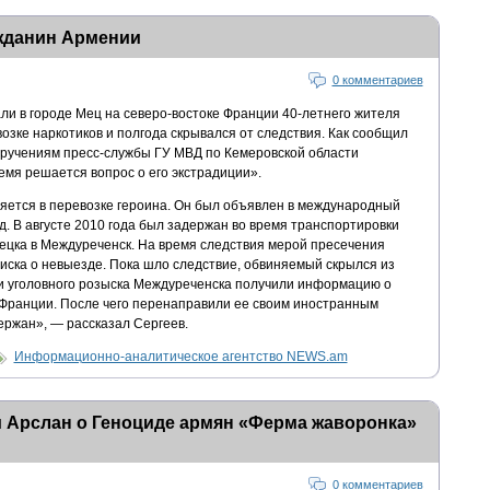
жданин Армении
0 комментариев
и в городе Мец на северо-востоке Франции 40-летнего жителя
возке наркотиков и полгода скрывался от следствия. Как сообщил
ручениям пресс-службы ГУ МВД по Кемеровской области
емя решается вопрос о его экстрадиции».
яется в перевозке героина. Он был объявлен в международный
суд. В августе 2010 года был задержан во время транспортировки
нецка в Междуреченск. На время следствия мерой пресечения
ска о невыезде. Пока шло следствие, обвиняемый скрылся из
ики уголовного розыска Междуреченска получили информацию о
Франции. После чего перенаправили ее своим иностранным
ержан», — рассказал Сергеев.
Информационно-аналитическое агентство NEWS.am
 Арслан о Геноциде армян «Ферма жаворонка»
0 комментариев