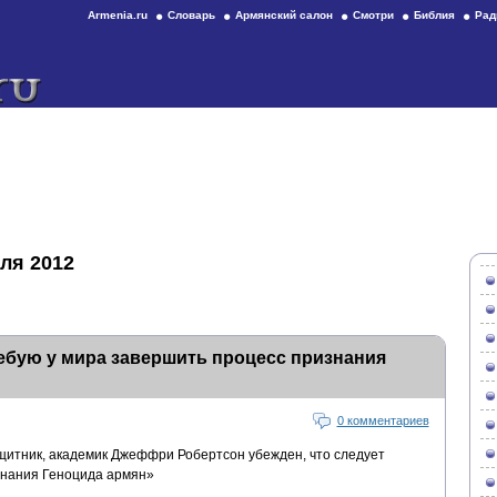
Armenia.ru
Словарь
Армянский салон
Смотри
Библия
Рад
ля 2012
ебую у мира завершить процесс признания
0 комментариев
итник, академик Джеффри Робертсон убежден, что следует
знания Геноцида армян»