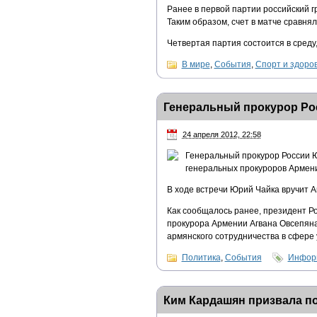
Ранее в первой партии российский г
Таким образом, счет в матче сравнял
Четвертая партия состоится в среду,
В мире
,
События
,
Спорт и здоро
Генеральный прокурор Ро
24 апреля 2012, 22:58
Генеральный прокурор России Ю
генеральных прокуроров Армени
В ходе встречи Юрий Чайка вручит А
Как сообщалось ранее, президент Р
прокурора Армении Агвана Овсепяна
армянского сотрудничества в сфере 
Политика
,
События
Информ
Ким Кардашян призвала по