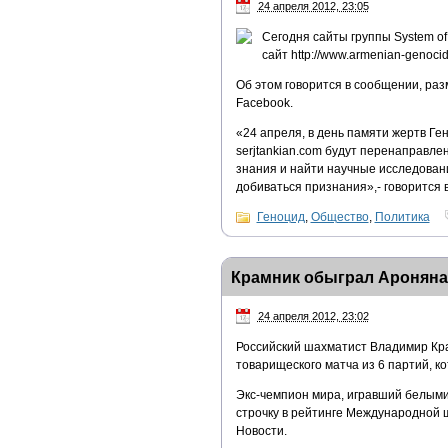
24 апреля 2012, 23:05
Сегодня сайты группы System o
сайт http://www.armenian-genocid
Об этом говорится в сообщении, раз
Facebook.
«24 апреля, в день памяти жертв Ге
serjtankian.com будут перенаправлен
знания и найти научные исследовани
добиваться признания»,- говорится 
Геноцид
,
Общество
,
Политика
Крамник обыграл Ароняна 
24 апреля 2012, 23:02
Российский шахматист Владимир Кра
товарищеского матча из 6 партий, к
Экс-чемпион мира, игравший белым
строчку в рейтинге Международной 
Новости.