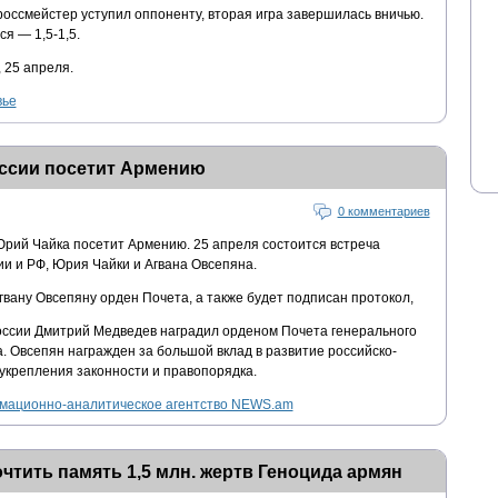
россмейстер уступил оппоненту, вторая игра завершилась вничью.
ся — 1,5-1,5.
 25 апреля.
вье
ссии посетит Армению
0 комментариев
рий Чайка посетит Армению. 25 апреля состоится встреча
и и РФ, Юрия Чайки и Агвана Овсепяна.
гвану Овсепяну орден Почета, а также будет подписан протокол,
оссии Дмитрий Медведев наградил орденом Почета генерального
. Овсепян награжден за большой вклад в развитие российско-
укрепления законности и правопорядка.
ационно-аналитическое агентство NEWS.am
чтить память 1,5 млн. жертв Геноцида армян