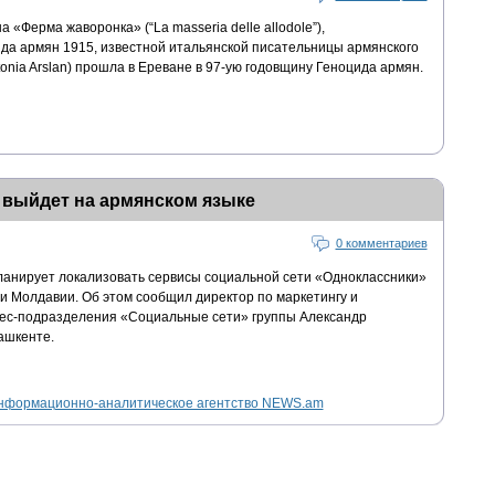
«Ферма жаворонка» (“La masseria delle allodole”),
да армян 1915, известной итальянской писательницы армянского
nia Arslan) прошла в Ереване в 97-ую годовщину Геноцида армян.
 выйдет на армянском языке
0 комментариев
 планирует локализовать сервисы социальной сети «Одноклассники»
 и Молдавии. Об этом сообщил директор по маркетингу и
нес-подразделения «Социальные сети» группы Александр
ашкенте.
нформационно-аналитическое агентство NEWS.am