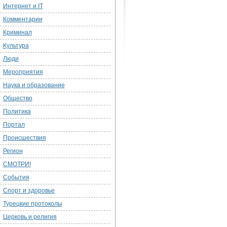
Интернет и IT
Комментарии
Криминал
Культура
Люди
Мероприятия
Наука и образование
Общество
Политика
Портал
Происшествия
Регион
СМОТРИ!
События
Спорт и здоровье
Турецкие протоколы
Церковь и религия