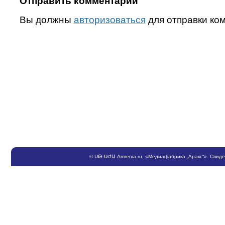
Отправить комментарий
Вы должны
авторизоваться
для отправки ко
©
ՍԹ
-
ՍԺԱ
Armenia.ru
, «Медиафабрика „Аракс“». Свид