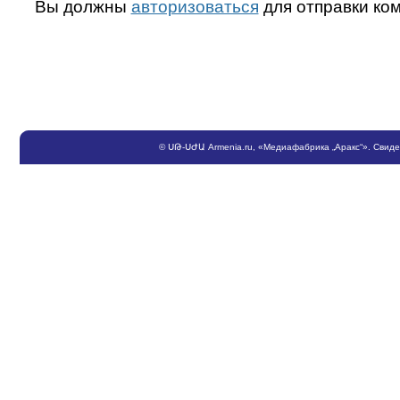
Вы должны
авторизоваться
для отправки ко
©
ՍԹ
-
ՍԺԱ
Armenia.ru
, «Медиафабрика „Аракс“». Свид