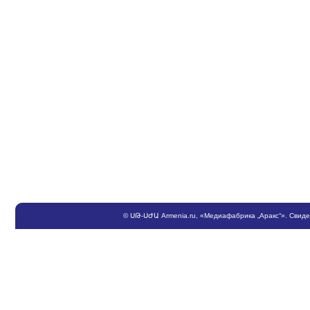
©
ՍԹ
-
ՍԺԱ
Armenia.ru
, «Медиафабрика „Аракс“». Свид