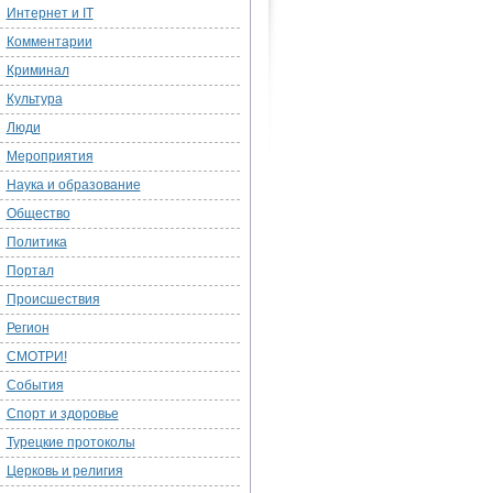
Интернет и IT
Комментарии
Криминал
Культура
Люди
Мероприятия
Наука и образование
Общество
Политика
Портал
Происшествия
Регион
СМОТРИ!
События
Спорт и здоровье
Турецкие протоколы
Церковь и религия