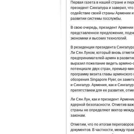
Первая газета в нашей стране и пе
президент Сингапура и заверил, что
содействие своей страны Армении и
развитии системы госслужбы.
В свою очередь, президент Армении
представленное предложение, подче
экономики и высоких технологий.
В резиденции президента Сингапура
Ли Сян Луном, который вновь отмет
предпринимателей-армян в развитии
выразил пожелание видеть армяно-с
потенциале двух стран, премьер-мин
программу визита главы армянского 
обозрения Singapore Flyer, он замет
и Сингапур. Армения, как и Сингапур
препятствием для ее развития, отм
Ли Сян Лун, как и президент Армении
ядерной безопасности. Отметив важ
страны не определяют вектор межд
законам.
Отметим, что по итогам переговоров
документов. В частности, между пр