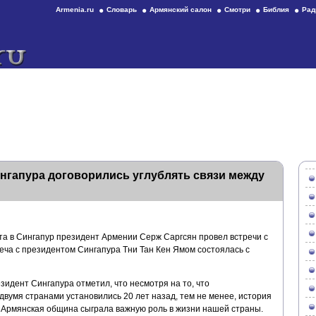
Armenia.ru
Словарь
Армянский салон
Смотри
Библия
Рад
нгапура договорились углублять связи между
ита в Сингапур президент Армении Серж Саргсян провел встречи с
еча с президентом Сингапура Тни Тан Кен Ямом состоялась с
зидент Сингапура отметил, что несмотря на то, что
вумя странами установились 20 лет назад, тем не менее, история
 «Армянская община сыграла важную роль в жизни нашей страны.