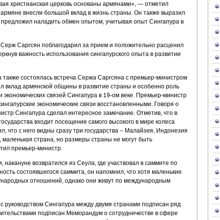
рвая христианская церковь основаны армянами», — отметил
 армяне внесли большой вклад в жизнь страны. Он также выразил
 предложил наладить обмен опытом, учитывая опыт Сингапура в
 Серж Саргсян поблагодарил за прием и положительно расценил
ркнув важность использования сингапурского опыта в развитии
 также состоялась встреча Сержа Саргсяна с премьер-министром
ил вклад армянской общины в развитие страны и особенно роль
 экономических связей Сингапура в 19-ом веке. Премьер-министр
ингапурские экономические связи восстановленными. Говоря о
истр Сингапура сделал интересное замечание. Отметив, что в
государства входит посещение самого высокого в мире колеса
ил, что с него видны сразу три государства – Малайзия, Индонезия
, маленькая страна, но размеры страны не могут быть
етил премьер-министр.
, накануне возвратился из Сеула, где участвовал в саммите по
ность состоявшегося саммита, он напомнил, что хотя маленькие
ународных отношений, однако они живут по международным
 с руководством Сингапура между двумя странами подписан ряд
авительствами подписан Меморандум о сотрудничестве в сфере