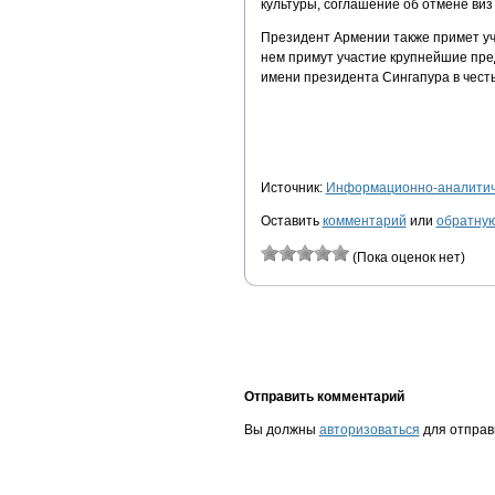
культуры, соглашение об отмене ви
Президент Армении также примет уч
нем примут участие крупнейшие пре
имени президента Сингапура в чест
Источник:
Информационно-аналитиче
Оставить
комментарий
или
обратную
(Пока оценок нет)
Отправить комментарий
Вы должны
авторизоваться
для отправ