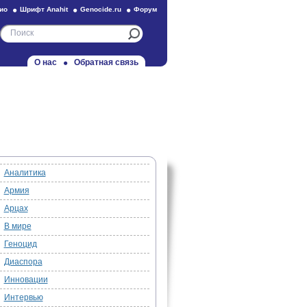
ио
Шрифт Anahit
Genocide.ru
Форум
О нас
Обратная связь
Аналитика
Армия
Арцах
В мире
Геноцид
Диаспора
Инновации
Интервью