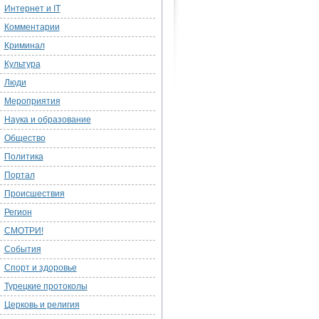
Интернет и IT
Комментарии
Криминал
Культура
Люди
Мероприятия
Наука и образование
Общество
Политика
Портал
Происшествия
Регион
СМОТРИ!
События
Спорт и здоровье
Турецкие протоколы
Церковь и религия