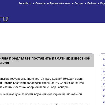
Armenia.ru
Словарь
Армянский салон
Смотри
Библия
Рад
няна предлагает поставить памятник известной
парян
нского государственного театра музыкальной комедии имени
 Ерванд Казанчян обратился к президенту Сержу Саргсяну с
памятник известной оперной певице Гоар Гаспарян.
ением накануне во время вручения ежегодной национальной