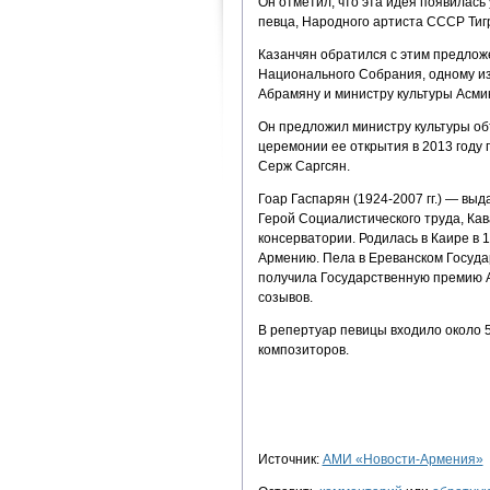
Он отметил, что эта идея появилась
певца, Народного артиста СССР Тигр
Казанчян обратился с этим предлож
Национального Собрания, одному из
Абрамяну и министру культуры Асмик
Он предложил министру культуры об
церемонии ее открытия в 2013 году
Серж Саргсян.
Гоар Гаспарян (1924-2007 гг.) — вы
Герой Социалистического труда, К
консерватории. Родилась в Каире в 
Армению. Пела в Ереванском Госуда
получила Государственную премию А
созывов.
В репертуар певицы входило около 5
композиторов.
Источник:
АМИ «Новости-Армения»