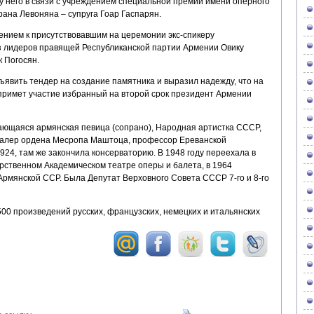
 у него в связи с учреждением специальной премии имени оперного
ана Левоняна – супруга Гоар Гаспарян.
ением к присутствовавшим на церемонии экс-спикеру
 лидеров правящей Республиканской партии Армении Овику
 Погосян.
ъявить тендер на создание памятника и выразил надежду, что на
 примет участие избранный на второй срок президент Армении
дающаяся армянская певица (сопрано), Народная артистка СССР,
авалер ордена Месропа Маштоца, профессор Ереванской
1924, там же закончила консерваторию. В 1948 году переехала в
рственном Академическом театре оперы и балета, в 1964
рмянской ССР. Была Депутат Верховного Совета СССР 7-го и 8-го
00 произведений русских, французских, немецких и итальянских