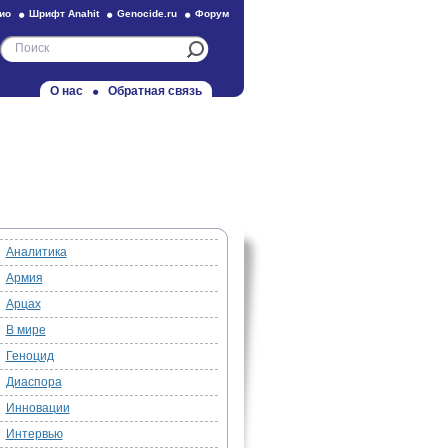
ио
Шрифт Anahit
Genocide.ru
Форум
О нас
Обратная связь
Аналитика
Армия
Арцах
В мире
Геноцид
Диаспора
Инновации
Интервью