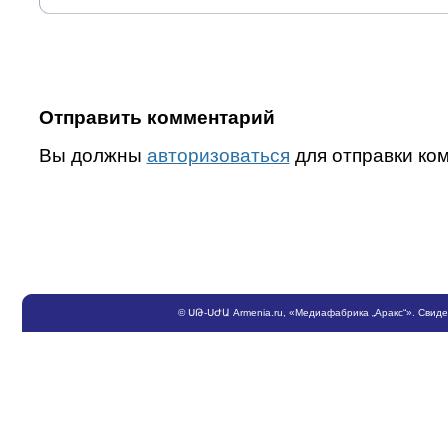
Отправить комментарий
Вы должны
авторизоваться
для отправки ко
©
ՍԹ
-
ՍԺԱ
Armenia.ru
, «Медиафабрика „Аракс“». Свид