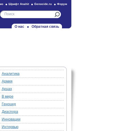
ио
Шрифт Anahit
Genocide.ru
Форум
О нас
Обратная связь
Аналитика
Армия
Арцах
В мире
Геноцид
Диаспора
Инновации
Интервью