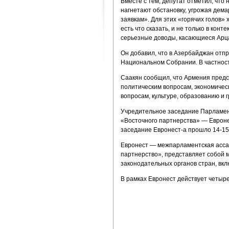
Вместе с тем, депутат отметил, что
нагнетают обстановку, угрожая дема
заявкам». Для этих «горячих голов» 
есть что сказать, и не только в кон
серьезные доводы, касающиеся Арца
Он добавил, что в Азербайджан отпр
Национальном Собрании. В частност
Саакян сообщил, что Армения предс
политическим вопросам, экономичес
вопросам, культуре, образованию и 
Учредительное заседание Парламен
«Восточного партнерства» — Евроне
заседание Евронест-а прошло 14-15 
Евронест — межпарламентская асса
партнерство», представляет собой
законодательных органов стран, вкл
В рамках Евронест действует четыре