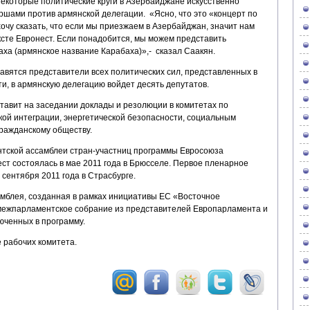
 некоторые политические круги в Азербайджане искусственно
ршами против армянской делегации. «Ясно, что это «концерт по
хочу сказать, что если мы приезжаем в Азербайджан, значит нам
тексте Евронест. Если понадобится, мы можем представить
ха (армянское название Карабаха)»,- сказал Саакян.
авятся представители всех политических сил, представленных в
и, в армянскую делегацию войдет десять депутатов.
тавит на заседании доклады и резолюции в комитетах по
кой интеграции, энергетической безопасности, социальным
гражданскому обществу.
тской ассамблеи стран-участниц программы Евросоюза
ст состоялась в мае 2011 года в Брюсселе. Первое пленарное
сентября 2011 года в Страсбурге.
мблея, созданная в рамках инициативы ЕС «Восточное
 межпарламентское собрание из представителей Европарламента и
юченных в программу.
 рабочих комитета.