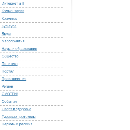
Интернет и IT
Комментарии
Криминал
Культура
Люди
Мероприятия
Наука и образование
Общество
Политика
Портал
Происшествия
Регион
СМОТРИ!
События
Спорт и здоровье
Турецкие протоколы
Церковь и религия