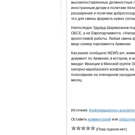
высокопоставленные должностные ли
иностранным делам и политике безо
расширения и политики добрососедс
что для смены формата нужно соглас
Напоследок Эдуард Шармазанов подч
ОБСЕ, а не Европарламента. «Нагорн
кропотливой работы. Любая смена ф
вице-спикер парламента Армении.
Как ранее сообщало NEWS.am, коми
документ по Армении, в котором, в 
мандат Франции в Минской группе О
нагорно-карабахского конфликта, н
голосование на пленарном заседани
месяц.
Источник:
Информационно-аналитиче
Оставить
комментарий
или
обратную
(Пока оценок нет)