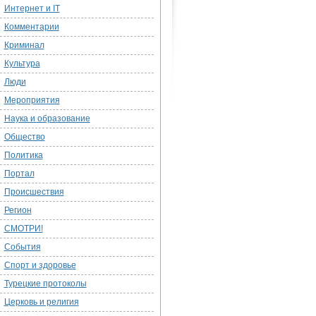
Интернет и IT
Комментарии
Криминал
Культура
Люди
Мероприятия
Наука и образование
Общество
Политика
Портал
Происшествия
Регион
СМОТРИ!
События
Спорт и здоровье
Турецкие протоколы
Церковь и религия