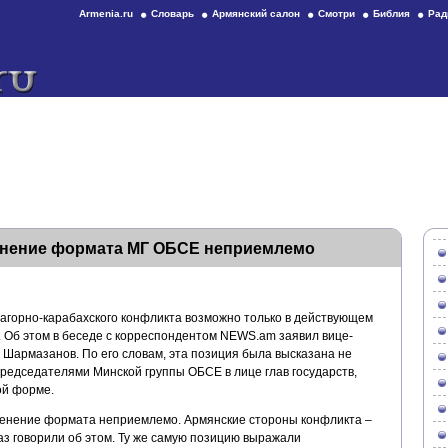
Armenia.ru
Словарь
Армянский салон
Смотри
Библия
Рад
енение формата МГ ОБСЕ неприемлемо
горно-карабахского конфликта возможно только в действующем
Об этом в беседе с корреспондентом NEWS.am заявил вице-
Шармазанов. По его словам, эта позиция была высказана не
председателями Минской группы ОБСЕ в лице глав государств,
ной форме.
менение формата неприемлемо. Армянские стороны конфликта –
аз говорили об этом. Ту же самую позицию выражали