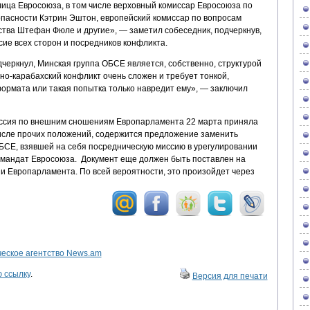
ца Евросоюза, в том числе верховный комиссар Евросоюза по
пасности Кэтрин Эштон, европейский комиссар по вопросам
тва Штефан Фюле и другие», — заметил собеседник, подчеркнув,
ие всех сторон и посредников конфликта.
еркнул, Минская группа ОБСЕ является, собственно, структурой
о-карабахский конфликт очень сложен и требует тонкой,
ормата или такая попытка только навредит ему», — заключил
ссия по внешним сношениям Европарламента 22 марта приняла
числе прочих положений, содержится предложение заменить
БСЕ, взявшей на себя посредническую миссию в урегулировании
а мандат Евросоюза. Документ еще должен быть поставлен на
и Европарламента. По всей вероятности, это произойдет через
ское агентство News.am
 ссылку
.
Версия для печати