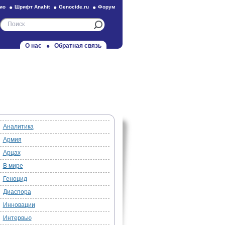
ио
Шрифт Anahit
Genocide.ru
Форум
О нас
Обратная связь
Аналитика
Армия
Арцах
В мире
Геноцид
Диаспора
Инновации
Интервью