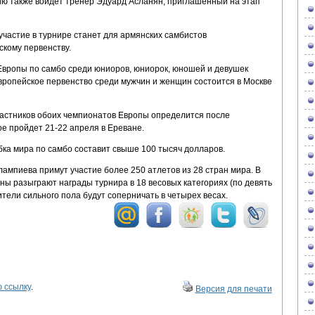
цию также войдет тренер Эдуард Асланян, приглашенный на этап
частие в турнире станет для армянских самбистов
скому первенству.
Европы по самбо среди юниоров, юниорок, юношей и девушек
европейское первенство среди мужчин и женщин состоится в Москве
участников обоих чемпионатов Европы определится после
ое пройдет 21-22 апреля в Ереване.
а мира по самбо составит свыше 100 тысяч долларов.
ампиева примут участие более 250 атлетов из 28 стран мира. В
ы разыграют награды турнира в 18 весовых категориях (по девять
ители сильного пола будут соперничать в четырех весах.
 ссылку
.
Версия для печати