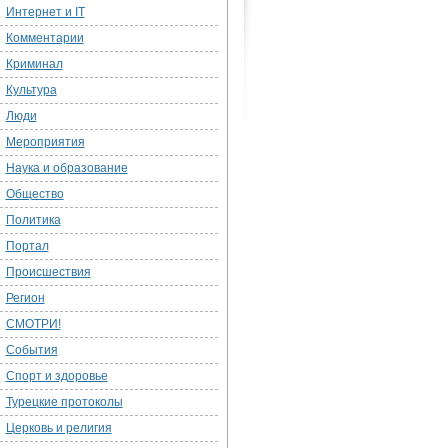
Интернет и IT
Комментарии
Криминал
Культура
Люди
Мероприятия
Наука и образование
Общество
Политика
Портал
Происшествия
Регион
СМОТРИ!
События
Спорт и здоровье
Турецкие протоколы
Церковь и религия