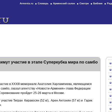
Armenia.ru
Словарь
Армянский салон
Смотри
Библия
Рад
мут участие в этапе Суперкубка мира по самбо
частие в XXXIII мемориале Анатолия Харлампиева, являющемся
 самбо, сказал агентству «Новости-Армения» глава Федерации
оревнование пройдет 25-26 марта в Москве.
 участие Тигран Киракосян (52 кг), Арен Антонян (57 кг) и Гарик
н.