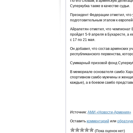
По его словам, в армянскую делега
Суперкубка также в качестве судьи.
Президент Федерации отметил, что у
подготовительным этапом к европей
Айрапетян отметил, что чемпионат 
пройдет 5-9 апреля в Бухаресте, а 
с 17 по 21 мая.
Он добавил, что состав армянских 
республиканского первенства, котор
Суммарный призовой фонд Суперкубк
В мемориале основателя самбо Харл
спортивном самбо мужчины и женщин
каждые), а в боевом самбо представ
Источник:
АМИ «Новости-Армения»
Оставить
комментарий
или
обратную
(Пока оценок нет)