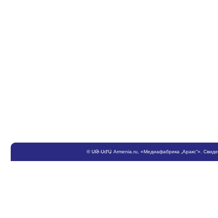
©
ՍԹ
-
ՍԺԱ
Armenia.ru
, «Медиафабрика „Аракс“». Свид