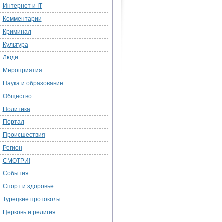
Интернет и IT
Комментарии
Криминал
Культура
Люди
Мероприятия
Наука и образование
Общество
Политика
Портал
Происшествия
Регион
СМОТРИ!
События
Спорт и здоровье
Турецкие протоколы
Церковь и религия