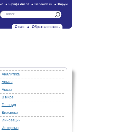
ио
Шрифт Anahit
Genocide.ru
Форум
О нас
Обратная связь
Аналитика
Армия
Арцах
В мире
Геноцид
Диаспора
Инновации
Интервью