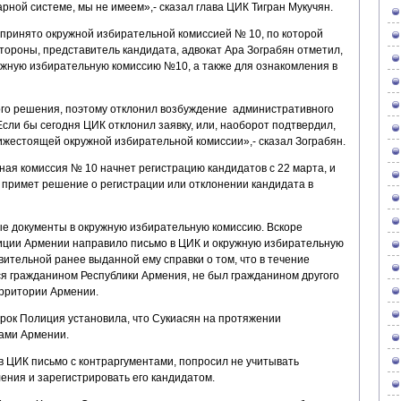
ной системе, мы не имеем»,- сказал глава ЦИК Тигран Мукучян.
 принято окружной избирательной комиссией № 10, по которой
тороны, представитель кандидата, адвокат Ара Зограбян отметил,
ужную избирательную комиссию №10, а также для ознакомления в
ого решения, поэтому отклонил возбуждение административного
Если бы сегодня ЦИК отклонил заявку, или, наоборот подтвердил,
жестоящей окружной избирательной комиссии»,- сказал Зограбян.
ная комиссия № 10 начнет регистрацию кандидатов с 22 марта, и
 примет решение о регистрации или отклонении кандидата в
е документы в окружную избирательную комиссию. Вскоре
иции Армении направило письмо в ЦИК и окружную избирательную
ительной ранее выданной ему справки о том, что в течение
ся гражданином Республики Армения, не был гражданином другого
ерритории Армении.
рок Полиция установила, что Сукиасян на протяжении
ами Армении.
в ЦИК письмо с контраргументами, попросил не учитывать
ения и зарегистрировать его кандидатом.