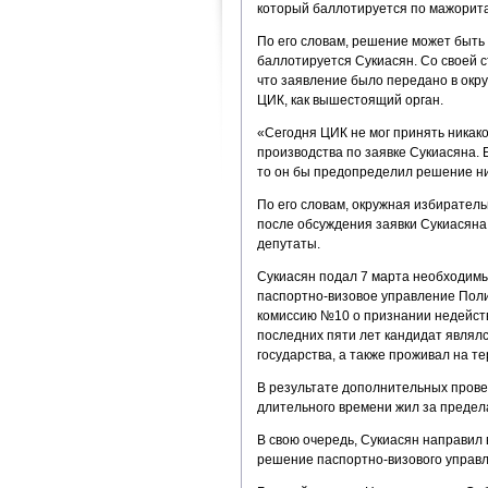
который баллотируется по мажоритар
По его словам, решение может быть
баллотируется Сукиасян. Со своей с
что заявление было передано в окр
ЦИК, как вышестоящий орган.
«Сегодня ЦИК не мог принять никак
производства по заявке Сукиасяна. 
то он бы предопределил решение ни
По его словам, окружная избиратель
после обсуждения заявки Сукиасяна
депутаты.
Сукиасян подал 7 марта необходимы
паспортно-визовое управление Пол
комиссию №10 о признании недейств
последних пяти лет кандидат являл
государства, а также проживал на т
В результате дополнительных прове
длительного времени жил за предел
В свою очередь, Сукиасян направил 
решение паспортно-визового управл