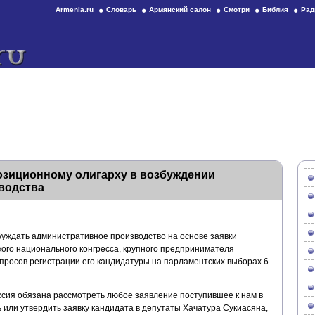
Armenia.ru
Словарь
Армянский салон
Смотри
Библия
Рад
озиционному олигарху в возбуждении
водства
буждать административное производство на основе заявки
ого национального конгресса, крупного предпринимателя
просов регистрации его кандидатуры на парламентских выборах 6
сия обязана рассмотреть любое заявление поступившее к нам в
ь или утвердить заявку кандидата в депутаты Хачатура Сукиасяна,