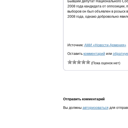
Бывший депутат Национального Соб
2008 года кандидата от оппозиции,
выборов он был объявлен в розыск в
2008 года, однако добровольно яви
Источник:
АМИ «Новости-Армения»
Оставить
комментарий
или
обратную
(Пока оценок нет)
Отправить комментарий
Вы должны
авторизоваться
для отправ