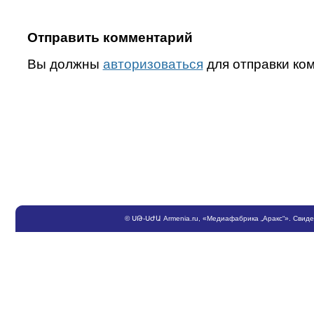
Отправить комментарий
Вы должны
авторизоваться
для отправки ко
©
ՍԹ
-
ՍԺԱ
Armenia.ru
, «Медиафабрика „Аракс“». Свид