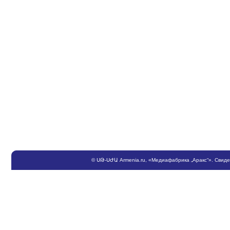
©
ՍԹ
-
ՍԺԱ
Armenia.ru
, «Медиафабрика „Аракс“». Свид