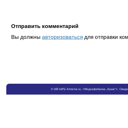
Отправить комментарий
Вы должны
авторизоваться
для отправки ко
©
ՍԹ
-
ՍԺԱ
Armenia.ru
, «Медиафабрика „Аракс“». Свид