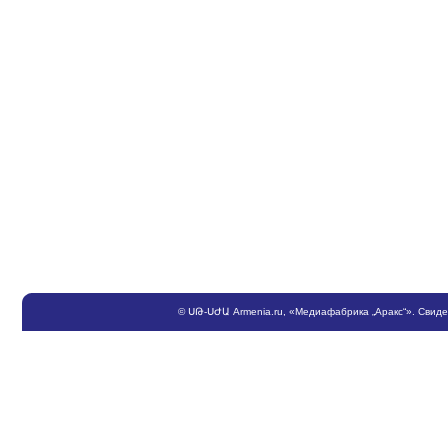
©
ՍԹ
-
ՍԺԱ
Armenia.ru
, «Медиафабрика „Аракс“». Свид