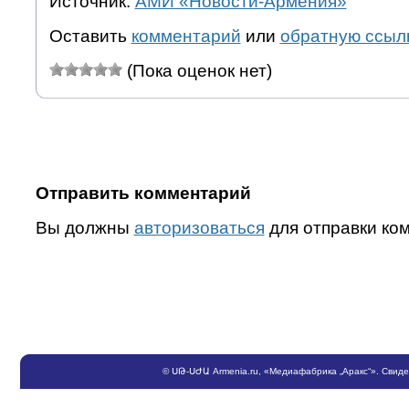
Источник:
АМИ «Новости-Армения»
Оставить
комментарий
или
обратную ссыл
(Пока оценок нет)
Отправить комментарий
Вы должны
авторизоваться
для отправки ко
©
ՍԹ
-
ՍԺԱ
Armenia.ru
, «Медиафабрика „Аракс“». Свид