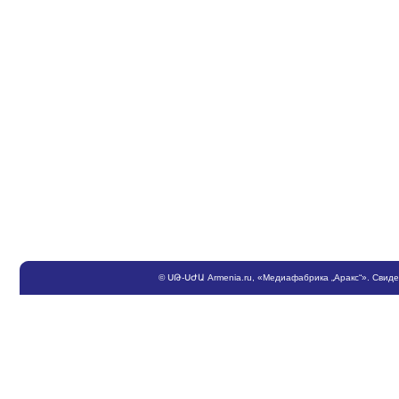
©
ՍԹ
-
ՍԺԱ
Armenia.ru
, «Медиафабрика „Аракс“». Свид