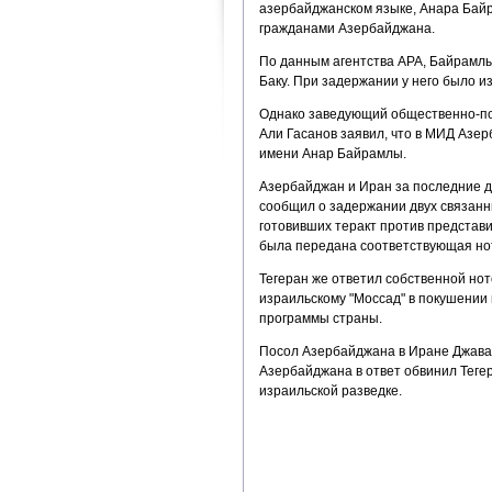
азербайджанском языке, Анара Бай
гражданами Азербайджана.
По данным агентства АРА, Байрамл
Баку. При задержании у него было и
Однако заведующий общественно-п
Али Гасанов заявил, что в МИД Азер
имени Анар Байрамлы.
Азербайджан и Иран за последние д
сообщил о задержании двух связанн
готовивших теракт против представи
была передана соответствующая нот
Тегеран же ответил собственной нот
израильскому "Моссад" в покушении
программы страны.
Посол Азербайджана в Иране Джава
Азербайджана в ответ обвинил Тегер
израильской разведке.