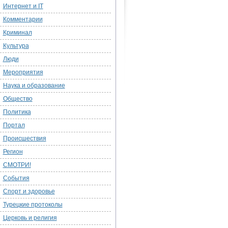
Интернет и IT
Комментарии
Криминал
Культура
Люди
Мероприятия
Наука и образование
Общество
Политика
Портал
Происшествия
Регион
СМОТРИ!
События
Спорт и здоровье
Турецкие протоколы
Церковь и религия