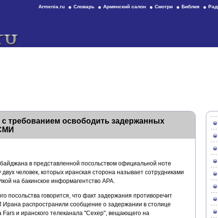
Armenia.ru
Словарь
Армянский салон
Смотри
Библия
Рад
у с требованием освободить задержанных
 СМИ
рбайджана в представленной посольством официальной ноте
 двух человек, которых иранская сторона называет сотрудниками
кой на бакинское информагентство АРА.
го посольства говорится, что факт задержания противоречит
Ирана распространили сообщение о задержании в столице
 Fars и иранского телеканала "Сехер", вещающего на