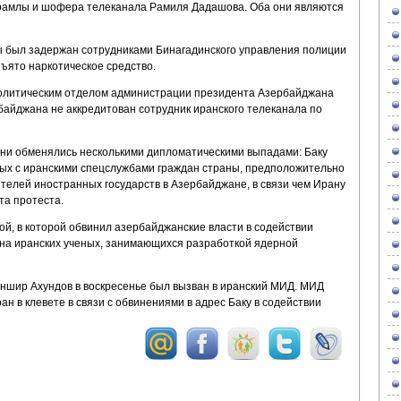
рамлы и шофера телеканала Рамиля Дадашова. Оба они являются
ы был задержан сотрудниками Бинагадинского управления полиции
зъято наркотическое средство.
олитическим отделом администрации президента Азербайджана
байджана не аккредитован сотрудник иранского телеканала по
ни обменялись несколькими дипломатическими выпадами: Баку
ых с иранскими спецслужбами граждан страны, предположительно
телей иностранных государств в Азербайджане, в связи чем Ирану
а протеста.
ой, в которой обвинил азербайджанские власти в содействии
 на иранских ученых, занимающихся разработкой ядерной
ншир Ахундов в воскресенье был вызван в иранский МИД. МИД
ан в клевете в связи с обвинениями в адрес Баку в содействии