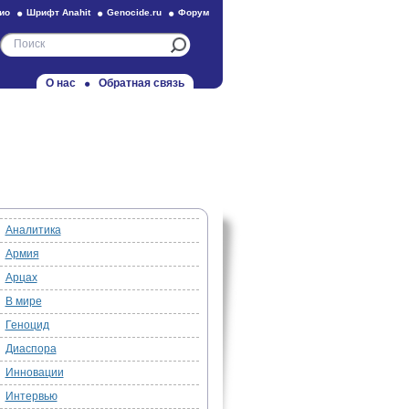
ио
Шрифт Anahit
Genocide.ru
Форум
О нас
Обратная связь
Аналитика
Армия
Арцах
В мире
Геноцид
Диаспора
Инновации
Интервью