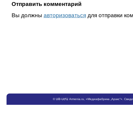
Отправить комментарий
Вы должны
авторизоваться
для отправки ко
©
ՍԹ
-
ՍԺԱ
Armenia.ru
, «Медиафабрика „Аракс“». Свид