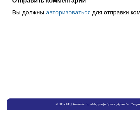
Отправить комментарий
Вы должны
авторизоваться
для отправки ко
©
ՍԹ
-
ՍԺԱ
Armenia.ru
, «Медиафабрика „Аракс“». Свид