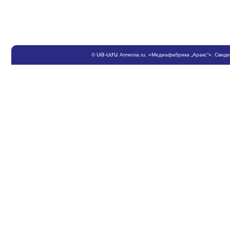
©
ՍԹ
-
ՍԺԱ
Armenia.ru
, «Медиафабрика „Аракс“». Свид