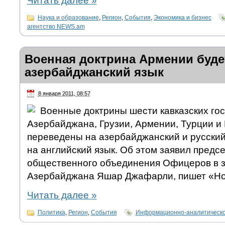
Читать далее
»
Наука и образование
,
Регион
,
События
,
Экономика и бизнес
агентство NEWS.am
Военная доктрина Армении буде
азербайджанский язык
8 января 2011, 08:57
Военные доктрины шести кавказских го
Азербайджана, Грузии, Армении, Турции и
переведены на азербайджанский и русский
на английский язык. Об этом заявил предс
общественного объединения Офицеров в з
Азербайджана Яшар Джафарли, пишет «Но
Читать далее
»
Политика
,
Регион
,
События
Информационно-аналитическо