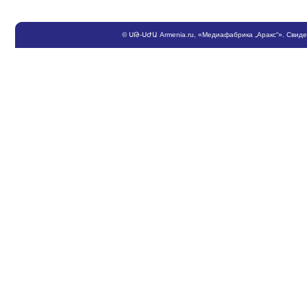
©
ՍԹ
-
ՍԺԱ
Armenia.ru
, «Медиафабрика „Аракс“». Свид