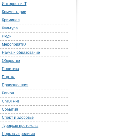
Интернет и IT
Комментарии
Криминал
Культура
Люди
Мероприятия
Наука и образование
Общество
Политика
Портал
Происшествия
Регион
СМОТРИ!
События
Спорт и здоровье
Турецкие протоколы
Церковь и религия