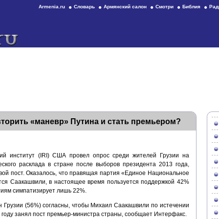
Armenia.ru
Словарь
Армянский салон
Смотри
Библия
Рад
торить «маневр» Путина и стать премьером?
ий институт (IRI) США провел опрос среди жителей Грузии на
ского расклада в стране после выборов президента 2013 года,
вой пост. Оказалось, что правящая партия «Единое Национальное
тся Саакашвили, в настоящее время пользуется поддержкой 42%
тиям симпатизирует лишь 22%.
н Грузии (56%) согласны, чтобы Михаил Саакашвили по истечении
3 году занял пост премьер-министра страны, сообщает Интерфакс.