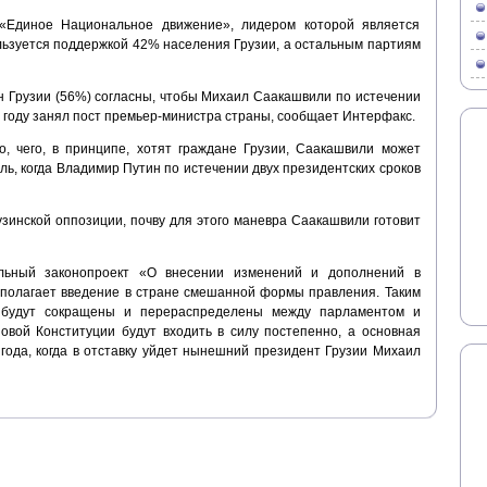
 «Единое Национальное движение», лидером которой является
льзуется поддержкой 42% населения Грузии, а остальным партиям
н Грузии (56%) согласны, чтобы Михаил Саакашвили по истечении
3 году занял пост премьер-министра страны, сообщает Интерфакс.
о, чего, в принципе, хотят граждане Грузии, Саакашвили может
ль, когда Владимир Путин по истечении двух президентских сроков
узинской оппозиции, почву для этого маневра Саакашвили готовит
льный законопроект «О внесении изменений и дополнений в
дполагает введение в стране смешанной формы правления. Таким
 будут сокращены и перераспределены между парламентом и
овой Конституции будут входить в силу постепенно, а основная
 года, когда в отставку уйдет нынешний президент Грузии Михаил