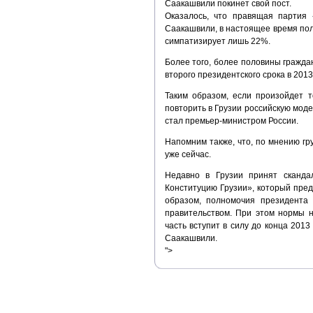
Саакашвили покинет свой пост.
Оказалось, что правящая партия
Саакашвили, в настоящее время по
симпатизирует лишь 22%.
Более того, более половины гражда
второго президентского срока в 201
Таким образом, если произойдет т
повторить в Грузии российскую моде
стал премьер-министром России.
Напомним также, что, по мнению гр
уже сейчас.
Недавно в Грузии принят сканда
Конституцию Грузии», который пре
образом, полномочия президента
правительством. При этом нормы н
часть вступит в силу до конца 2013
Саакашвили.
">