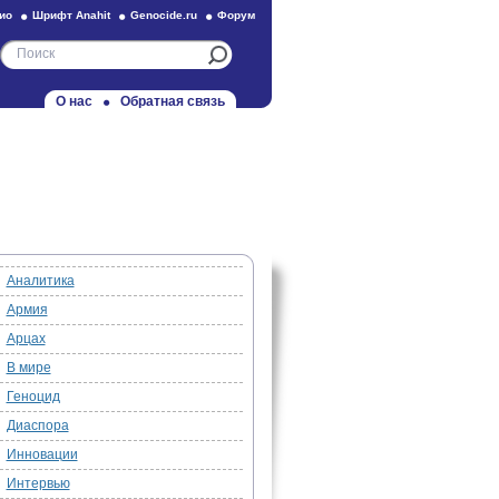
ио
Шрифт Anahit
Genocide.ru
Форум
О нас
Обратная связь
Аналитика
Армия
Арцах
В мире
Геноцид
Диаспора
Инновации
Интервью