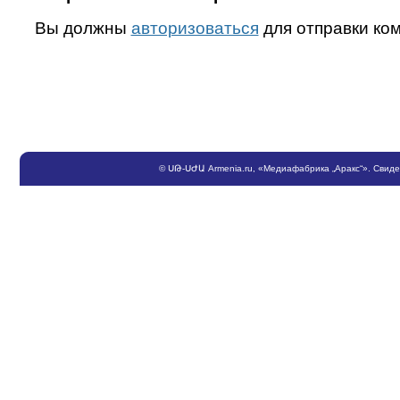
Вы должны
авторизоваться
для отправки ко
©
ՍԹ
-
ՍԺԱ
Armenia.ru
, «Медиафабрика „Аракс“». Свид