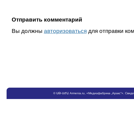
Отправить комментарий
Вы должны
авторизоваться
для отправки ко
©
ՍԹ
-
ՍԺԱ
Armenia.ru
, «Медиафабрика „Аракс“». Свид