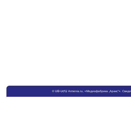
©
ՍԹ
-
ՍԺԱ
Armenia.ru
, «Медиафабрика „Аракс“». Свид