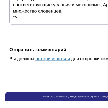
соответствующие условия и механизмы, А
множество словенцев.
">
Отправить комментарий
Вы должны
авторизоваться
для отправки ко
©
ՍԹ
-
ՍԺԱ
Armenia.ru
, «Медиафабрика „Аракс“». Свид