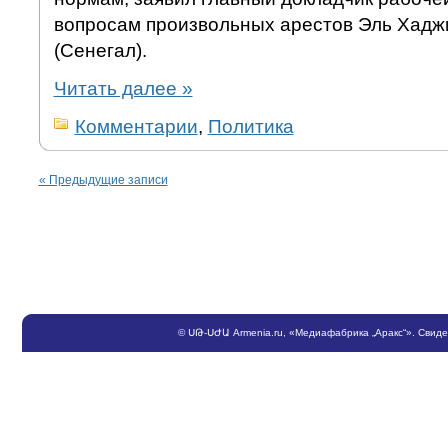
вопросам произвольных арестов Эль Хадж
(Сенегал).
Читать далее
»
Комментарии
,
Политика
«
Предыдущие записи
©
ՍԹ
-
ՍԺԱ
Armenia.ru
, «Медиафабрика „Аракс“». Свид