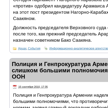
«против» одобрил кандидатуру Арамаиса 
на этот пост президентом Нагорно-Караба
Саакяном.
Должность председателя Верховного суда 
после того, как прежний председатель Ара
назначен советником Бако Саакяна.
Арцах
,
События
Информационно-аналитическое агентст
Полиция и Генпрокуратура Арм
слишком большими полномочиям
ООН
15 сентября 2010, 17:35
Полиция и Генпрокуратура Армении наде
большими полномочиями, что противореч
нормам, заявил главный докладчик рабоче